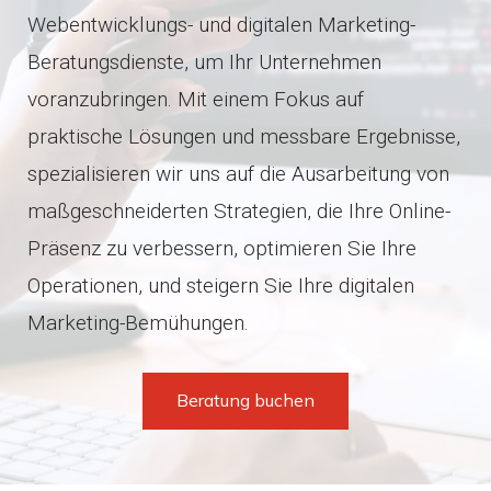
Hosting-Support
XT Commerce
Webentwicklungs- und digitalen Marketing-
Beratungsdienste, um Ihr Unternehmen
Onlineshop erstellen lassen
Alle Dienstleistungen
voranzubringen. Mit einem Fokus auf
praktische Lösungen und messbare Ergebnisse,
Alle E-Commerce-Lösungen
spezialisieren wir uns auf die Ausarbeitung von
maßgeschneiderten Strategien, die Ihre Online-
Präsenz zu verbessern, optimieren Sie Ihre
Operationen, und steigern Sie Ihre digitalen
Marketing-Bemühungen.
Beratung buchen