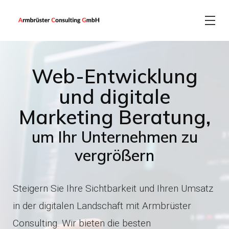
Web-Entwicklung
EN
IT-Beratung
Magento
und digitale
Marketing Beratung,
Software Entwicklung
PrestaShop
um Ihr Unternehmen zu
vergrößern
Webentwicklung
Shopify
Steigern Sie Ihre Sichtbarkeit und Ihren Umsatz
Marketing
Shopware
in der digitalen Landschaft mit Armbrüster
Consulting. Wir bieten die besten